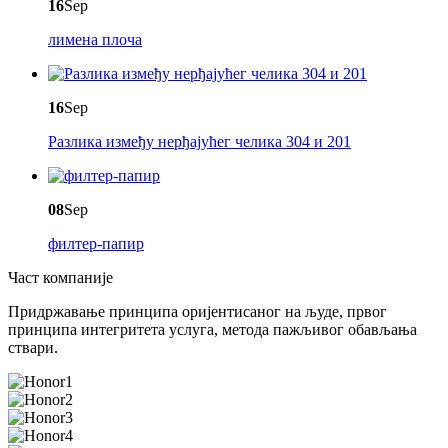
16
Sep
лимена плоча
16
Sep
Разлика између нерђајућег челика 304 и 201
08
Sep
филтер-папир
Част компаније
Придржавање принципа оријентисаног на људе, првог
принципа интегритета услуга, метода пажљивог обављања
ствари.