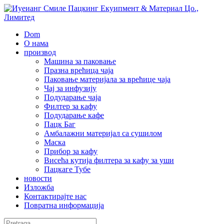
Dom
О нама
производ
Машина за паковање
Празна врећица чаја
Паковање материјала за врећице чаја
Чај за инфузију
Подударање чаја
Филтер за кафу
Подударање кафе
Пацк Баг
Амбалажни материјал са сушилом
Маска
Прибор за кафу
Висећа кутија филтера за кафу за уши
Пацкаге Тубе
новости
Изложба
Контактирајте нас
Повратна информација