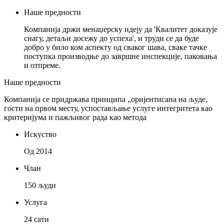
Наше предности
Компанија држи менаџерску идеју да 'Квалитет доказује
снагу, детаљи досежу до успеха', и труди се да буде
добро у било ком аспекту од сваког шава, сваке тачке
поступка производње до завршне инспекције, паковања
и отпреме.
Наше предности
Компанија се придржава принципа „оријентисана на људе,
гости на првом месту, успостављање услуге интегритета као
критеријума и пажљивог рада као метода
Искуство
Од 2014
Члан
150 људи
Услуга
24 сати