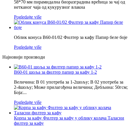
58*70 мм пирамидална биоразградива врећица за чај од
нетканог чаја од кукурузног влакна
Pogledajte više
Облик конуса В60-01/02 Филтер за кафу Папир беле боје
Pogledajte više
Најновији производи
В60-01 шоља за филтер папир за кафу 1-2
Величина: В 01 употреба за 1-2шољу; В 02 употреба за
2-4шољу; Може прилагођена величина; Дебљина: 50гсм;
Боја:...
Pogledajte više
Корпа за кафу Филтер за кафу у облику колача Таласни
филтер за кафу