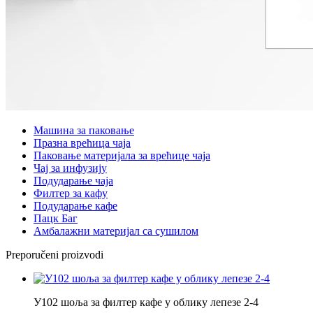
Машина за паковање
Празна врећица чаја
Паковање материјала за врећице чаја
Чај за инфузију
Подударање чаја
Филтер за кафу
Подударање кафе
Пацк Баг
Амбалажни материјал са сушилом
Preporučeni proizvodi
У102 шоља за филтер кафе у облику лепезе 2-4