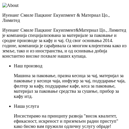
Иуеианг Смиле Пацкинг Екуипмент & Материал Цо.,
Лимитед
Иуеианг Смиле Пацкинг Екуипмент&Материал Цо., Лимитед
је компанија специјализована за материјале за паковање и
сродне производе за кафу и чај. Од свог оснивања 2014.
године, компанија је сарађивала са многим клијентима како из
земље, тако и из иностранства, и од оснивања добија
константно високе похвале наших купаца.
Наш производ
Машина за паковање, празна кесица за чај, материјал за
паковање у кесици чаја, инфузер за чај, подударање чаја,
филтер за кафу, подударање кафе, кеса за паковање,
материјал за паковање средства за сушење, прибор за
кафу итд.
Наша услуга
Инсистирамо на принципу развоја "висок квалитет,
ефикасност, искреност и приземљен радни приступ"
како бисмо вам пружили одличну услугу обраде!