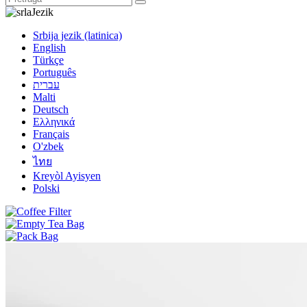
Jezik
Srbija jezik (latinica)
English
Türkçe
Português
עברית
Malti
Deutsch
Ελληνικά
Français
O'zbek
ไทย
Kreyòl Ayisyen
Polski