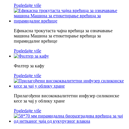
Pogledajte više
Ефикасна трокутаста чајна врећица за означавање
машина Машина за етикетирање врећица за
пирамидалне врећице
Pogledajte više
Филтер за кафу
Pogledajte više
Прилагођени висококвалитетни инфузер силиконске
кесе за чај у облику хране
Pogledajte više