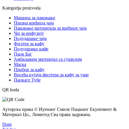
Kategorija proizvoda
Машина за паковање
Празна врећица чаја
Паковање материјала за врећице чаја
Чај за инфузију
Подударање чаја
Филтер за кафу
Подударање кафе
Пацк Баг
Амбалажни материјал са сушилом
Маска
Прибор за кафу
Висећа кутија филтера за кафу за уши
Пацкаге Тубе
QR koda
Ауторска права © Иуеианг Смиле Пацкинг Екуипмент &
Материал Цо., Лимитед Сва права задржана.
Dom