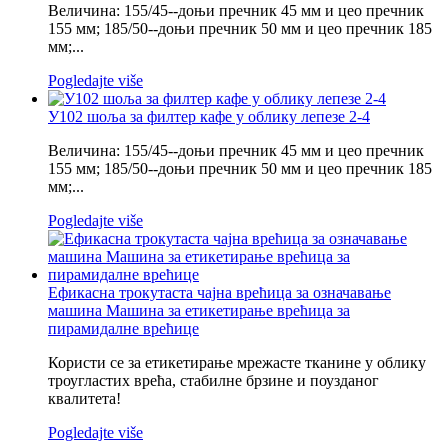
Величина: 155/45--доњи пречник 45 мм и цео пречник
155 мм; 185/50--доњи пречник 50 мм и цео пречник 185
мм;...
Pogledajte više
У102 шоља за филтер кафе у облику лепезе 2-4
Величина: 155/45--доњи пречник 45 мм и цео пречник
155 мм; 185/50--доњи пречник 50 мм и цео пречник 185
мм;...
Pogledajte više
Ефикасна трокутаста чајна врећица за означавање
машина Машина за етикетирање врећица за
пирамидалне врећице
Користи се за етикетирање мрежасте тканине у облику
троугластих врећа, стабилне брзине и поузданог
квалитета!
Pogledajte više