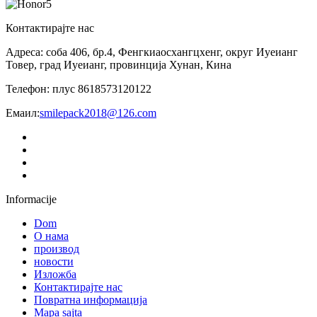
Контактирајте нас
Адреса: соба 406, бр.4, Фенгкиаосхангцхенг, округ Иуеианг
Товер, град Иуеианг, провинција Хунан, Кина
Телефон: плус 8618573120122
Емаил:
smilepack2018@126.com
Informacije
Dom
О нама
производ
новости
Изложба
Контактирајте нас
Повратна информација
Mapa sajta