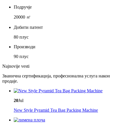
Подручје
20000 ㎡
Добити патент
80 плус
Производи
90 плус
Najnovije vesti
Званична сертификација, професионална услуга након
продаје.
20
Jul
New Style Pyramid Tea Bag Packing Machine